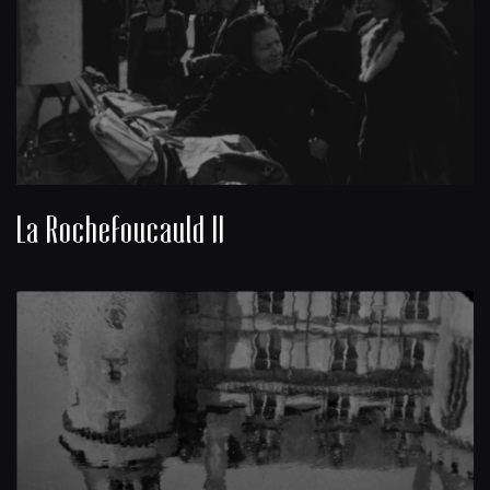
La Rochefoucauld II