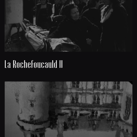
La Rochefoucauld II