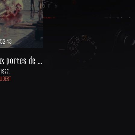
:52:43
Islande... aux portes de l'enfer
n 1977.
OUDERT