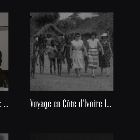
Docteur Alexis Banayan : Président du consistoire de la communauté juive de Bordeaux
Voyage en Côte d'Ivoire 1951