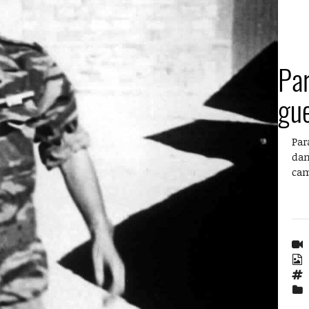
Par
gue
Par
dan
cam