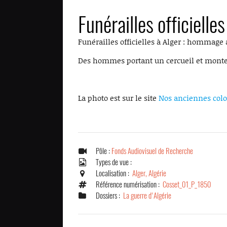
Funérailles officielles
Funérailles officielles à Alger : hommage 
Des hommes portant un cercueil et monten
La photo est sur le site
Nos anciennes colo
Pôle :
Fonds Audiovisuel de Recherche
Types de vue :
Localisation :
Alger, Algérie
Référence numérisation :
Cosset_01_P_1850
Dossiers :
La guerre d'Algérie