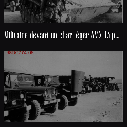
Militaire devant un char léger AMX-13 pendant la Guerre d'Algérie