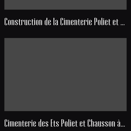
Construction de la Cimenterie Poliet et Chausson à Lormont
Cimenterie des Ets Poliet et Chausson à Lormont - construction du four et virole