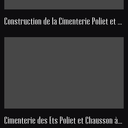
Construction de la Cimenterie Poliet et Chausson à Lormont
Cimenterie des Ets Poliet et Chausson à Lormont - construction du four et virole