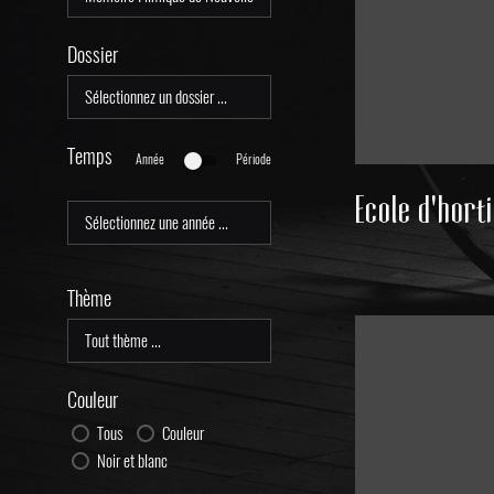
Dossier
Temps
Année
Période
Thème
Couleur
Tous
Couleur
Noir et blanc