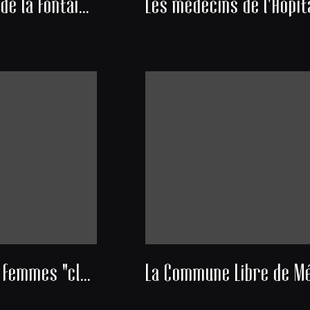
Les chevaux de la fontaine aux Girondins
Portraits de femmes "clochardisées" du quartier Mériadeck