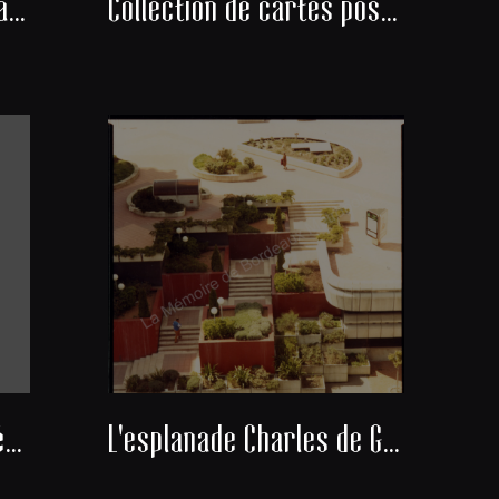
Les médecins de l'Hôpital de Bordeaux - promotion année 1930
Collection de cartes postales sur la forêt des Landes
La Commune Libre de Mériadeck
L'esplanade Charles de Gaulle à Mériadeck