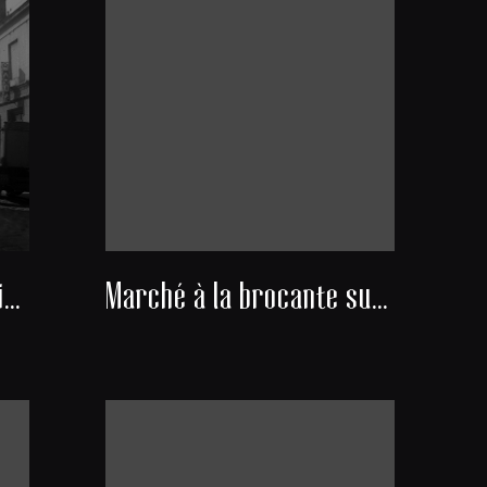
Les rues du vieux quartier Mériadeck avant sa démolition
Marché à la brocante sur la place Mériadeck