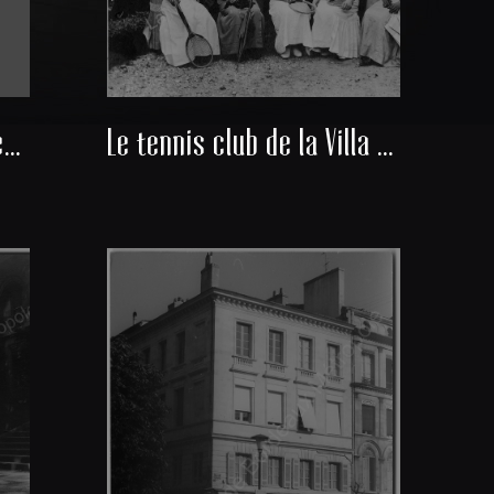
Cimenterie des Ets Poliet et Chausson à Lormont - construction du four et virole
Le tennis club de la Villa Primrose