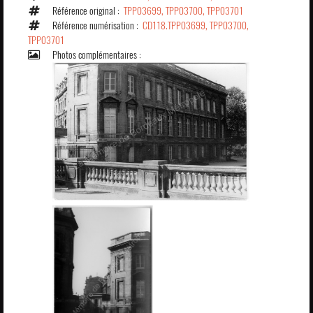
Référence original :
TPP03699, TPP03700, TPP03701
Référence numérisation :
CD118.TPP03699, TPP03700,
TPP03701
Photos complémentaires :