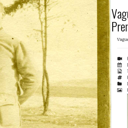
Vag
Pre
Vagu