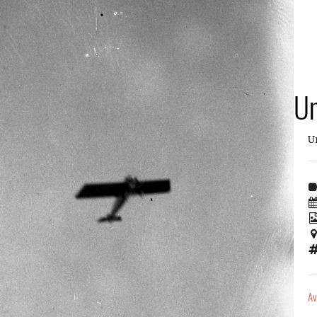
Un
U
Av