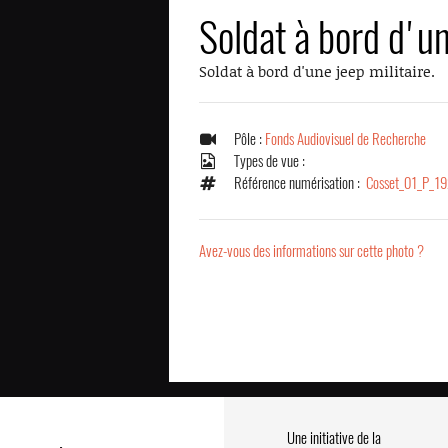
Soldat à bord d'un
Soldat à bord d'une jeep militaire.
Pôle :
Fonds Audiovisuel de Recherche
Types de vue :
Référence numérisation :
Cosset_01_P_1
Avez-vous des informations sur cette photo ?
Une initiative de la