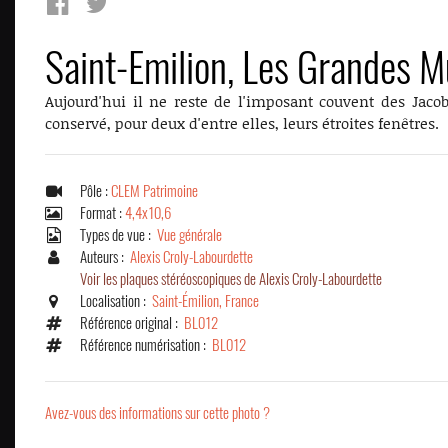
Saint-Emilion, Les Grandes Mu
Aujourd'hui il ne reste de l'imposant couvent des Jacob
conservé, pour deux d'entre elles, leurs étroites fenêtres.
Pôle :
CLEM Patrimoine
Format :
4,4x10,6
Types de vue :
Vue générale
Auteurs :
Alexis Croly-Labourdette
Voir les plaques stéréoscopiques de Alexis Croly-Labourdette
Localisation :
Saint-Émilion, France
Référence original :
BL012
Référence numérisation :
BL012
Avez-vous des informations sur cette photo ?