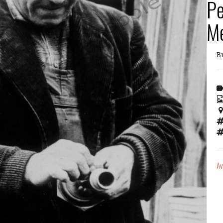
Pe
Mé
B
Av