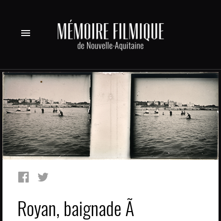
menu
Royan, baignade Ã