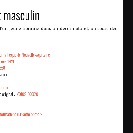
t masculin
 d'un jeune homme dans un décor naturel, au cours des
.
émathèque de Nouvelle-Aquitaine
nées 1920
6x8
vue :
ricain
 original :
VOI02_00020
formations sur cette photo ?