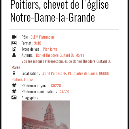
Poitiers, chevet de l'église
Notre-Dame-la-Grande
Pôle :
CLEM Patrimoine
Format :
9x18
Types de vue :
Plan large
Auteurs :
Daniel Théodore Guitard Du Marés
Voir les plaques stéréoscopiques de Daniel Théodore Guitard Du
Marés
Localisation :
Grand Poitiers FR, Pl. Charles de Gaulle, 86000
Poitiers, France
Référence original :
CG228
Référence numérisation :
CG228
Anaglyphe :