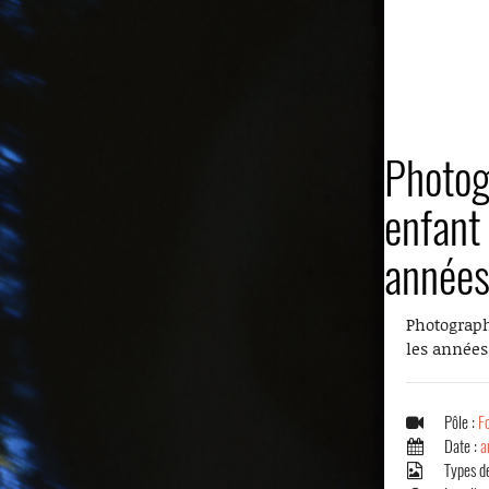
Photog
enfant 
année
Photograph
les années
Pôle :
F
Date :
a
Types d