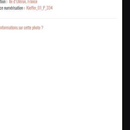
ation :
Île d'Oléron, France
ce numérisation :
Kieffer_01_P_334
informations sur cette photo ?