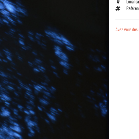
Localis
Référen
Avez-vous des 