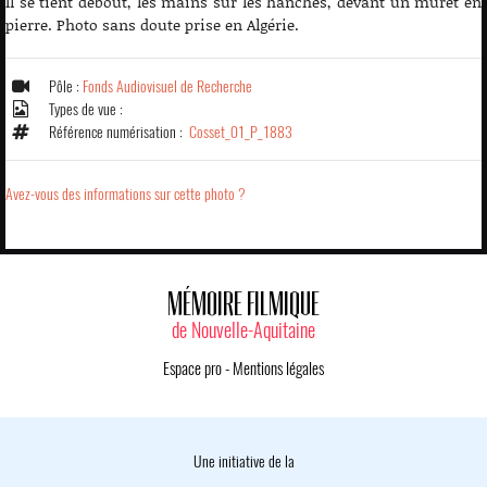
Il se tient debout, les mains sur les hanches, devant un muret en
pierre. Photo sans doute prise en Algérie.
Pôle :
Fonds Audiovisuel de Recherche
Types de vue :
Référence numérisation :
Cosset_01_P_1883
Avez-vous des informations sur cette photo ?
MÉMOIRE FILMIQUE
de Nouvelle-Aquitaine
Espace pro
-
Mentions légales
Une initiative de la