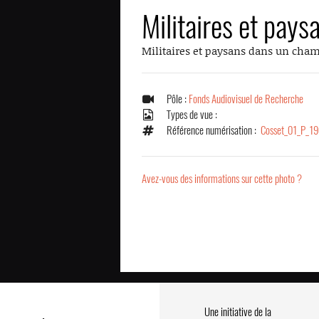
Militaires et pay
Militaires et paysans dans un cham
Pôle :
Fonds Audiovisuel de Recherche
Types de vue :
Référence numérisation :
Cosset_01_P_1
Avez-vous des informations sur cette photo ?
Une initiative de la