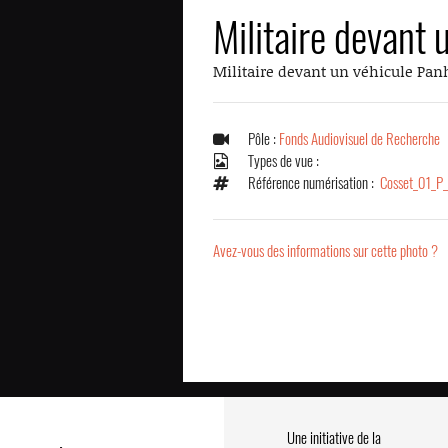
Militaire devant
Militaire devant un véhicule Pan
Pôle :
Fonds Audiovisuel de Recherche
Types de vue :
Référence numérisation :
Cosset_01_P
Avez-vous des informations sur cette photo ?
Une initiative de la