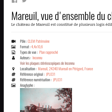
Mareuil, vue d'ensemble du 
Le château de Mareuil est constitué de plusieurs logis édif
Pôle :
CLEM Patrimoine
Format :
4,4x10,6
Types de vue :
Plan rapproché
Auteurs :
Inconnu
Voir les plaques stéréoscopiques de Inconnu
Localisation :
Mareuil, 24340 Mareuil en Périgord, France
Référence original :
JPL031
Référence numérisation :
JPL031
Anaglyphe :