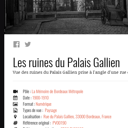
Les ruines du Palais Gallien
Vue des ruines du Palais Gallien prise à l'angle d'une rue
Pôle :
La Mémoire de Bordeaux Métropole
Date :
1900-1910
Format :
Numérique
Types de vue :
Paysage
Localisation :
Rue du Palais Gallien, 33000 Bordeaux, France
Référence original :
PV00190