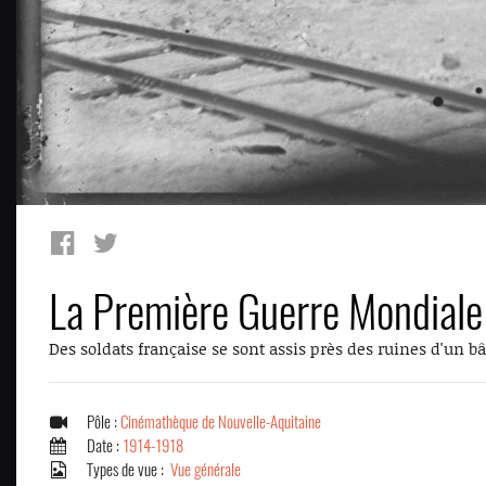
La Première Guerre Mondiale
Des soldats française se sont assis près des ruines d'un b
Pôle :
Cinémathèque de Nouvelle-Aquitaine
Date :
1914-1918
Types de vue :
Vue générale