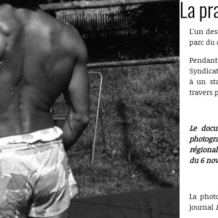
La pr
L'un des
parc du 
Pendant 
Syndicat
à un sta
travers 
Le docu
photogr
régiona
du 6 no
La phot
journal