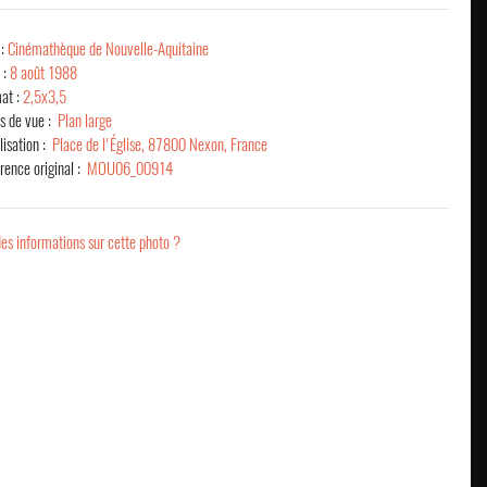
 :
Cinémathèque de Nouvelle-Aquitaine
 :
8 août 1988
at :
2,5x3,5
s de vue :
Plan large
lisation :
Place de l'Église, 87800 Nexon, France
rence original :
MOU06_00914
es informations sur cette photo ?