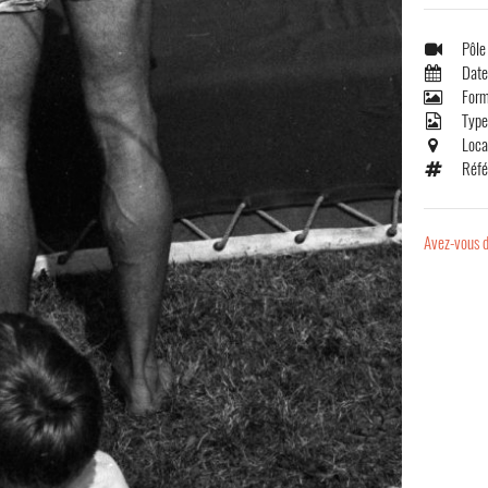
Pôle
Date
Form
Type
Loca
Réfé
Avez-vous d