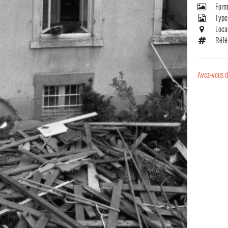
Form
Type
Loca
Réfé
Avez-vous d