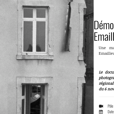
Démol
Email
Une mai
Emailleu
Le docu
photogr
régiona
du 6 no
Pôle
Date