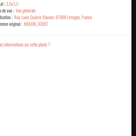
at :
2,5x3,5
s de vue :
Vue générale
lisation :
Rue Louis Casimir Ranson, 87000 Limoges, France
rence original :
MOU06_03097
es informations sur cette photo ?