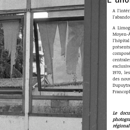
A l'inté
l'abando
A Limog
Moyen-Â
l'hôpita
présents
composé
central
exclusi
1970, le
des nouv
Dupuytr
Francoph
Le docu
photogr
régiona