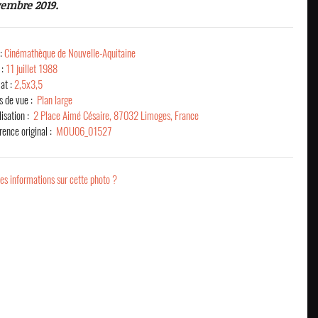
vembre 2019.
 :
Cinémathèque de Nouvelle-Aquitaine
 :
11 juillet 1988
at :
2,5x3,5
s de vue :
Plan large
lisation :
2 Place Aimé Césaire, 87032 Limoges, France
rence original :
MOU06_01527
es informations sur cette photo ?