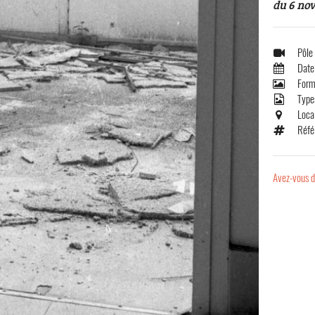
du 6 no
Pôle
Date
Form
Type
Loca
Réfé
Avez-vous d