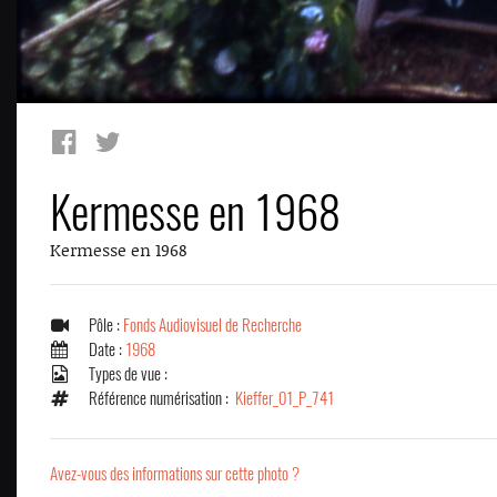
Kermesse en 1968
Kermesse en 1968
Pôle :
Fonds Audiovisuel de Recherche
Date :
1968
Types de vue :
Référence numérisation :
Kieffer_01_P_741
Avez-vous des informations sur cette photo ?