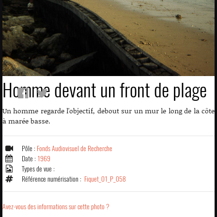
Homme devant un front de plage
Un homme regarde l'objectif, debout sur un mur le long de la côte
à marée basse.
Pôle :
Fonds Audiovisuel de Recherche
Date :
1969
Types de vue :
Référence numérisation :
Fiquet_01_P_058
Avez-vous des informations sur cette photo ?