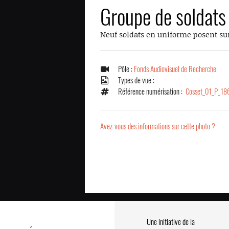
Groupe de soldats
Neuf soldats en uniforme posent sur 
Pôle :
Fonds Audiovisuel de Recherche
Types de vue :
Référence numérisation :
Cosset_01_P_18
Avez-vous des informations sur cette photo ?
Une initiative de la