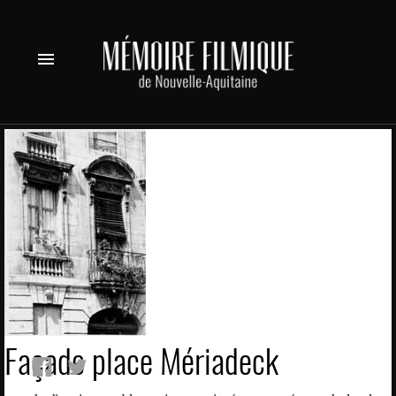
menu
Façade place Mériadeck