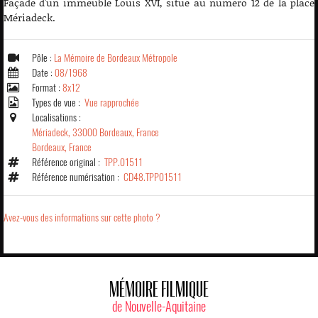
Façade d'un immeuble Louis XVI, situé au numéro 12 de la place
Mériadeck.
Pôle :
La Mémoire de Bordeaux Métropole
Date :
08/1968
Format :
8x12
Types de vue :
Vue rapprochée
Localisations :
Mériadeck, 33000 Bordeaux, France
Bordeaux, France
Référence original :
TPP.01511
Référence numérisation :
CD48.TPP01511
Avez-vous des informations sur cette photo ?
MÉMOIRE FILMIQUE
de Nouvelle-Aquitaine