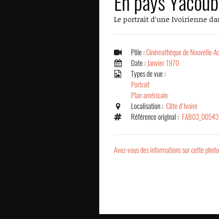
En pays Yacoub
Le portrait d'une Ivoirienne d
Pôle :
Cinémathèque de Nouvelle-Aq
Date :
Janvier 1970
Types de vue :
Portrait
Plan américain
Localisation :
Côte d'Ivoire
Référence original :
FAB03_00543
Avez-vous des informations sur cette photo