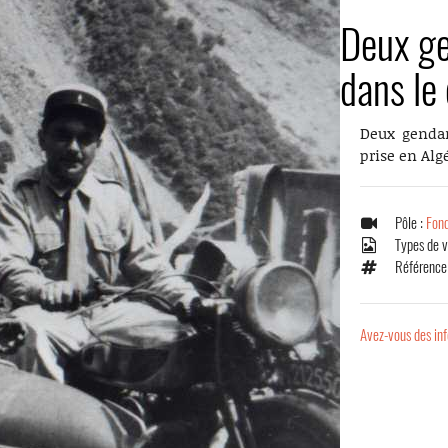
Deux ge
dans le
Deux gendar
prise en Algé
Pôle :
Fond
Types de 
Référence
Avez-vous des inf