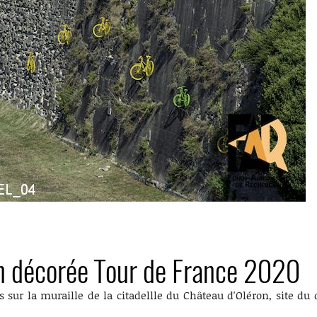
on décorée Tour de France 2020
s sur la muraille de la citadellle du Château d'Oléron, site du