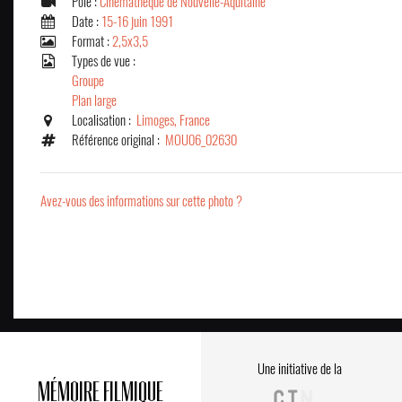
Pôle :
Cinémathèque de Nouvelle-Aquitaine
Date :
15-16 juin 1991
Format :
2,5x3,5
Types de vue :
Groupe
Plan large
Localisation :
Limoges, France
Référence original :
MOU06_02630
Avez-vous des informations sur cette photo ?
Une initiative de la
MÉMOIRE FILMIQUE