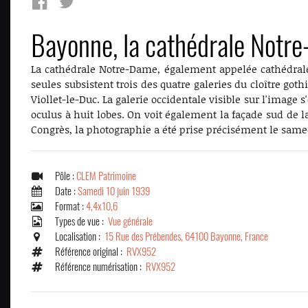
Bayonne, la cathédrale Notre
La cathédrale Notre-Dame, également appelée cathédrale Sa
seules subsistent trois des quatre galeries du cloître go
Viollet-le-Duc. La galerie occidentale visible sur l'image
oculus à huit lobes. On voit également la façade sud de l
Congrès, la photographie a été prise précisément le samed
Pôle :
CLEM Patrimoine
Date :
Samedi 10 juin 1939
Format :
4,4x10,6
Types de vue :
Vue générale
Localisation :
15 Rue des Prébendes, 64100 Bayonne, France
Référence original :
RVX952
Référence numérisation :
RVX952