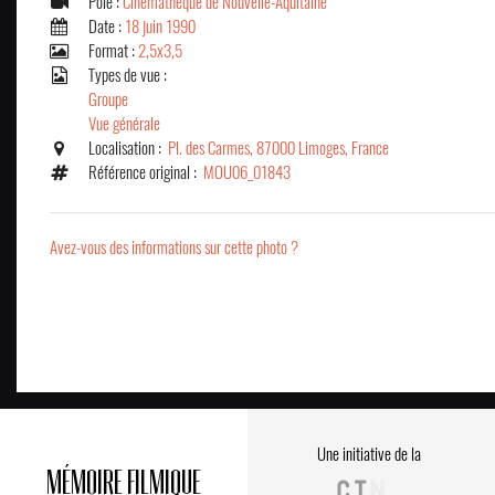
Pôle :
Cinémathèque de Nouvelle-Aquitaine
Date :
18 juin 1990
Format :
2,5x3,5
Types de vue :
Groupe
Vue générale
Localisation :
Pl. des Carmes, 87000 Limoges, France
Référence original :
MOU06_01843
Avez-vous des informations sur cette photo ?
Une initiative de la
MÉMOIRE FILMIQUE