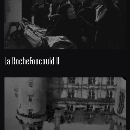
La Rochefoucauld II