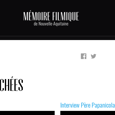
ACHÉES
Interview Père Papanicol